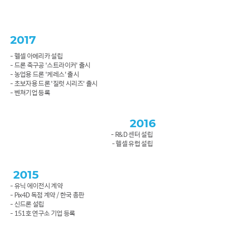
2017
- 헬셀 아메리카 설립
- 드론 축구공 '스트라이커' 출시
- 농업용 드론 '케레스' 출시
- 초보자용 드론 '질럿 시리즈' 출시
- 벤쳐기업 등록
2016
- R&D 센터 설립
- 헬셀 유럽 설립
2015
- 유닉 에이전시 계약
- Pix4D 독점 계약 / 한국 총판
- 신드론 설립
- 151호 연구소 기업 등록