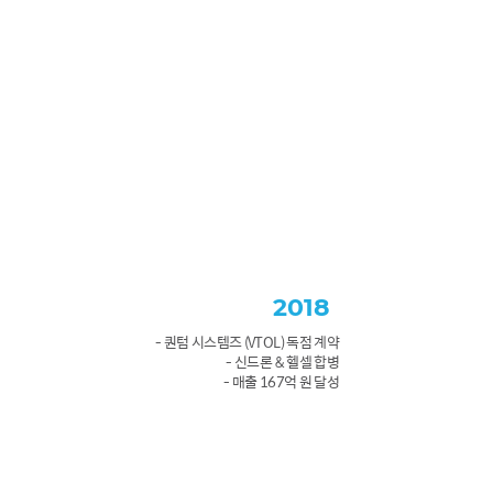
2018
- 퀀텀 시스템즈 (VTOL) 독점 계약
- 신드론 & 헬셀 합병
- 매출 167억 원 달성