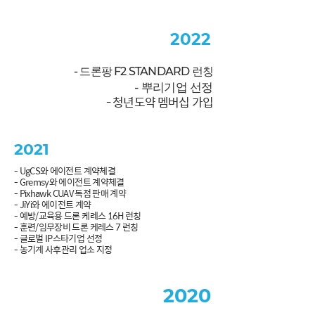
2022
- 드론팡 F2 STANDARD 런칭
- 뿌리기업 선
​정
- 청년도약 멤버십 가입
2021
- UgCS와 에이전트 계약체결
- Gremsy와 에이전트 계약체결
- Pixhawk CUAV 독점 판매 계약
- JiYi와 에이전트 계약
- 예방/교육용 드론 케레스 16H 런칭
- 훈련/임무장비 드론 케레스 7 런칭
- 글로벌 IP스타기업 선정
- 농기계 사후관리 업소 지정
2020