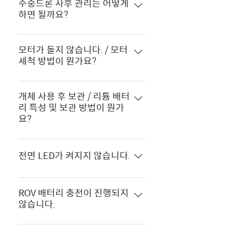
수중드론 사후 관리는 어떻게
하면 될까요?
수중드론을 민물, 해안지역에서 사용
후 세척 기능을 사용해 모터의 염분기
모터가 돌지 않습니다. / 모터
세척 방법이 뭔가요?
를 제거할 수 있도록 합니다. 세척 기
능 사용법에 대해서는 하단의 FAQ(모
아래의 방법으로 모터를 세척하여 주
터 세척방법이 뭔가요?)를 참고해 주
시기 바랍니다. ROV가 충분히 잠길만
개체 사용 후 보관 / 리튬 배터
십시오. 수중드론은 기본 방수 기능이
리 특성 및 보관 방법이 뭔가
한 장소를 준비하여 주고 (대야 등),
있으나, 바다의 염분이나 일부 민물가
요?
ROV가 충분히 잠길정도로 수돗물을
의 산성 성분으로 인하여, 모터 및 기
채워줍니다. (바닷물, 지하수 등 사용
타 기자재에 부식이 발생할 가능성이
배터리 - 사용 후 50~60% ( 30~40
금지) ROV와 조종기를 테더로 연결하
매우 높습니다. 조종기는 물로 씻을
분 ) 충전을 해주셔야 합니다. 충전을
전면 LED가 켜지지 않습니다.
신 후 대야에 ROV를 약 2시간정도 담
수 없으므로 수건으로만 닦으십시오.
하지 않고 0% 사용 보관시 배터리가
궈줍니다. 2시간 정도 담궈 주신 후 조
조종기를 물에 넣어 물 침투로 인한
방전되어 사용이 불가능해 지거나 배
전면 LED는 물 밖에서 켜지 마시고,
종기의 전원을 켜주시고 앱에 접속하
손상이 생겼을 때 보증이 적용되지 않
터리 보호를 위해 자체 보호 기능중
물 안에서 LED를 켜주시기 바랍니다.
ROV 배터리 충전이 진행되지
여 모터 세척 기능을 실행 해줍니다.
습니다. 다이빙 전에 커넥터 소켓과
락킹모드 에 걸릴 수 있습니다. * 락킹
않습니다.
밧줄을 확인하고 건조하고 깨끗하게
모드 해체 _ 헬셀 본사 A/S 접수 리튬
유지하십시오. 염분과 습기로 인해 커
충전기에 ROV 배터리 연결 후 24시
배터리 특성상 과충전 및 과방전을 금