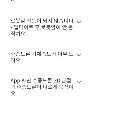
드
1.5m/s) , M2에 비해 M2Pro는 여러
행 후 3개월 이상 배터리를 사용하지
가능합니다.
면에서 업그레이드 된 제품입니다.
않는 경우 3개월 이내에 전용 충전기
화면 명칭
M2 Pro는 배터리 지속 시간을 무제
의 보관 모드로 충방전 하십시오.
로봇암 작동이 되지 않습니다.
한으로 실현하기 위해서 AC와 배터리
/ 업데이트 후 로봇암이 안 움
하이브리드 전원 공급도 지원합니다.
직여요.
Grabber Crow, 투광, 레이저 스케일
러 등 고도의 부속품과의 호환성이 있
최신 APP 버전과 최신 펌웨어 업데이
을 뿐만 아니라 제어 콘솔, 도킹 스테
트 이후 로봇암의 작동 방법이 변경되
수중드론 기체속도가 너무 느
이션, 700Wh 배터리 및 기타 M2
려요
었습니다. 영상을 확인해 주세요.
Pro 전용 확장 액세서리와의 호환성
0:00 ~ 0:03 오른쪽 하단 퍼즐모양의
이 있습니다.
앱을 실행한 후 아래 방법대로 실행하
버튼을 터치합니다. 0:04 ~ 0:06 로
세요.
App 화면 수중드론 3D 관점
봇 팔 메뉴의 흰색 원을 터치합니다.
과 수중드론이 다르게 움직여
0:06 ~ 0:08 Switch 버튼을 터치하
요
여 활성화시켜 줍니다. 0:10 ~ 0:28
조종기의 오른쪽 조그 다이얼을 통해
수중드론 시작 전 4가지 항목의 캘리
로봇암을 작동합니다. 0:29 ~ 0:34
브레이션이 필요 합니다. 설정 > 잠수
수중드론 물속 깊이도 표시 되
상하 틸트를 사용하려면 로봇암을 비
나요?
함 클릭 > 교정 클릭 캘리브레이션
활성화해 줍니다.