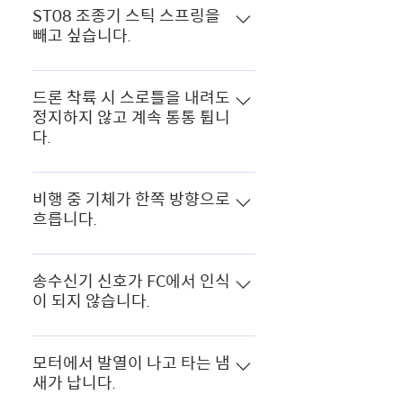
프로펠러 방향이 정확한지 확인합니
그램을 다운받아 설치합니다.
ST08 조종기 스틱 스프링을
플래그를 확인해주세요. A1.Throttle
빼고 싶습니다.
다. 모터 회전 방향이 정확한지 확인
: 스로틀이 너무 높습니다. - 스로틀을
합니다. 프로펠러가 견고하게 고정이
최하단으로 내려보세요. - 내렸는데도
조종기 스프링 제거 방법 >
되어있는지 확인합니다. FC 방향이
아밍불가 플래그에서 'Throttle'이 사
드론 착륙 시 스로틀을 내려도
맞게 세팅되었는지 확인합니다. 모터
라지지 않는다면 베타플라이트 '수신
정지하지 않고 계속 통통 튑니
선, 변속기 연결 부위가 통전이 되어있
기'탭으로 이동합니다. - 조종기 중립
다.
는지 확인합니다. 베타플라이트 진입
상태에서 1~4ch의 값 확인 (1500) -
후 모터 탭에서 모터를 하나씩 회전시
중립값은 서브트림을 이용하여 1500
베타 플라이트 실행 후 기체와 연결하
켜보고 각 모터번호에 맞게 회전하는
을 맞춘다. - 최소, 최대 값
고 '환경 설정 - 에어모드 영구사용'
비행 중 기체가 한쪽 방향으로
지 확인합니다.
(1000,2000) - 엔드포인트를 조절하
흐릅니다.
메뉴를 비활성화 하여 주십시오.
여 1000, 2000으로 세팅 A2. MSP :
MSP 연결이 활성화되어 있습니다. 연
아래의 사항을 순서대로 확인합니다.
결을 해제 후 다시 시도하세요. - PC
조종기 초기 화면에서 트림이 걸려 있
송수신기 신호가 FC에서 인식
연결 해제 후 시동 걸어보세요
이 되지 않습니다.
는지 확인 합니다. 프로펠러의 마모도
를 체크하며 모터 공회전시 각 모터가
아래의 사항을 순서대로 확인합니다.
균일하게 회전을 하는지 확인합니다.
조종기와 수신기 바인딩이 되었는지
모터에서 발열이 나고 타는 냄
베타 플라이트 진입 후 기체를 평평한
새가 납니다.
확인합니다. (수신기 불빛이 초록색)
곳에 놓고 자이로 칼리브레이션을 합