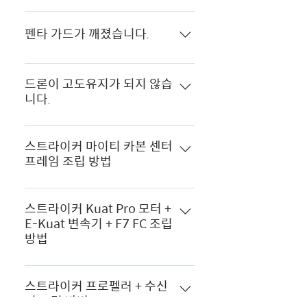
베타플라이트 진입 후 포트탭에서
니다. 수신기 탭에서 모든 스틱방향이
어느정도의 모터 발열은 정상적인 증
Rx1 포트가 on인지 확인합니다. 환경
1500 중립값으로 세팅되어 있는지
상이며 손을 못 댈 만큼 뜨겁거나 타
펜타 가드가 깨졌습니다.
설정 탭에서 수신기모드 - Sbus 시리
확인합니다.
는냄새, 모터 코일이 그을린다면 아래
얼 기반 수신기, 시리얼 수신기 공급자
의 내용을 확인합니다. 모터 체결 나
펜타 가드를 교체합니다. 펜타 가드
– SBUS 세팅인지 확인합니다. CLI
사가 모터 하단 부 코일에 닿고 있지
구매 링크 >
탭에서 해당 명령어를 입력합니다.
드론이 고도유지가 되지 않습
는 않은지 확인합니다. 프로펠러가 견
니다.
(set serialrx_halfduplex = on 입력
고하게 고정이 되어있는지 확인합니
후 save 엔터)
헬셀 스트라이커는 대회용 고성능드
다. 모터 내부 이물질이 들어갔는지
론으로 고도유지 비행모드가 없으며
확인합니다. 모터 체결 프레임 암대
스트라이커 마이티 카본 센터
프레임 조립 방법
스로틀 중립시 고도가 상승합니다.
부분에 크랙이 있거나 유격으로 인해
진동이 생기지 않는지 확인합니다.
스트라이커 Kuat Pro 모터 +
E-Kuat 변속기 + F7 FC 조립
방법
스트라이커 프로펠러 + 수신
기 조립 방법