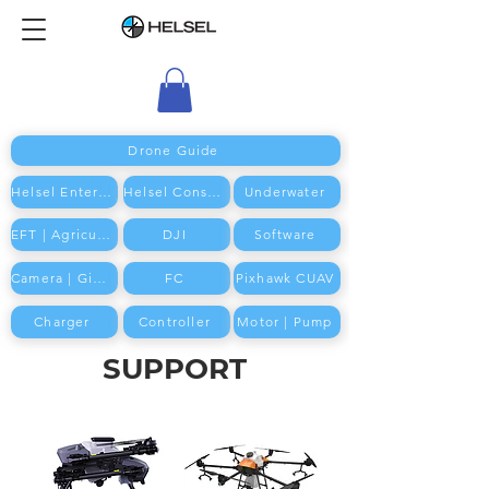
Drone Guide
Helsel Enterprise
Helsel Consumer
Underwater
EFT | Agriculture
DJI
Software
Camera | Gimbal
FC
Pixhawk CUAV
Charger
Controller
Motor | Pump
SUPPORT