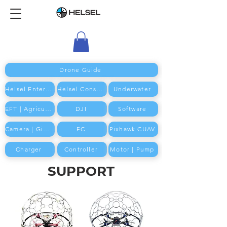
Drone Guide
Helsel Enterprise
Helsel Consumer
Underwater
EFT | Agriculture
DJI
Software
Camera | Gimbal
FC
Pixhawk CUAV
Charger
Controller
Motor | Pump
SUPPORT