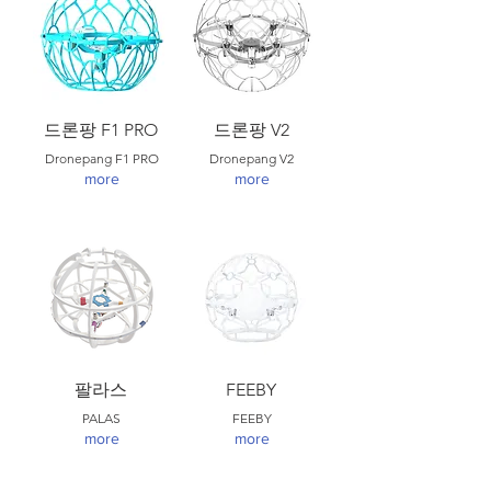
드론팡 F1 PRO
드론팡 V2
Dronepang F1 PRO
Dronepang V2
more
more
팔라스
FEEBY
PALAS
FEEBY
more
more