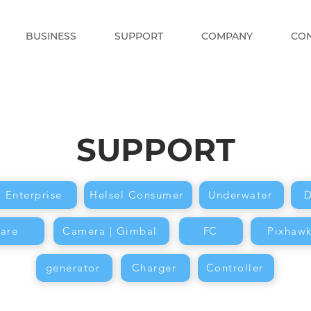
BUSINESS
SUPPORT
COMPANY
CO
SUPPORT
l Enterprise
Helsel Consumer
Underwater
D
are
Camera | Gimbal
FC
Pixhaw
generator
Charger
Controller