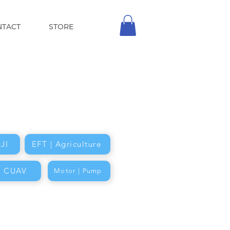
NTACT
STORE
JI
EFT | Agriculture
k CUAV
Motor | Pump