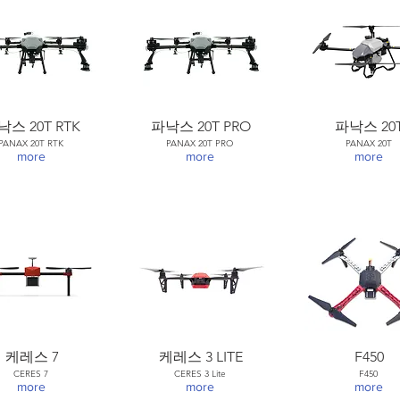
낙스 20T RTK
파낙스 20T PRO
파낙스 20
PANAX 20T RTK
PANAX 20T PRO
PANAX 20T
more
more
more
케레스 7
케레스 3 LITE
F450
CERES 7
CERES 3 Lite
F450
more
more
more