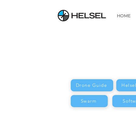
HOME
Drone Guide
Helse
Swarm
Softw